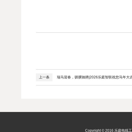
上一条
瑞马迎春，骐骥驰骋|2026乐庭智联祝您马年大
Copyright © 2016 乐