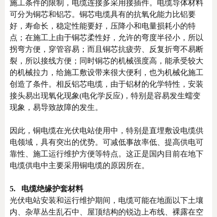
施工条件的限制，电缆连接多采用接插件。电缆导体材料
可分为铜芯和铝芯。铜芯电缆具有的抗氧化能力比铝要
好，寿命长，稳定性能要好，压降小和电量损耗小的特
点；在施工上由于铜芯柔性好，允许的弯度半径小，所以
拐弯方便，穿管容易；而且铜芯抗疲劳、反复折弯不易断
裂，所以接线方便；同时铜芯的机械强度高，能承受较大
的机械拉力，给施工敷设带来很大便利，也为机械化施工
创造了条件。相反铝芯电缆，由于铝材的化学特性，安装
接头易出现氧化现象(电化学反应)，特别是容易发生蠕变
现象，易导致故障的发生。
因此，铜电缆在光伏电站使用中，特别是直埋敷设电缆供
电领域，具有突出的优势。可减低事故率低、提高供电可
靠性、施工运行维护方便等特点。这正是国内目前在地下
电缆供电中主要采用铜电缆的原因所在。
5. 电缆绝缘护套材料
光伏电站安装和运行维护期间，电缆可能在地面以下土壤
内、杂草丛生乱石中、屋顶结构的锐边上布线、裸露在空