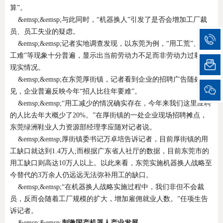
算”。
&emsp;&emsp;与此同时，“机器换人”引发了是否会增加工厂裁
员、员工失业的疑虑。
&emsp;&emsp;记者实地调查发现，以东莞为例，“用工荒”、“招
工难”等现象十分普遍，显示出当前劳动力不足而非劳动力过剩的
现实情况。
&emsp;&emsp;在东莞厚街镇，记者看到企业的招聘广告随处可
见，企业普遍反映今年“招人比往年要难”。
&emsp;&emsp;“用工减少的情况确实存在，今年来我们这里应聘
的人比去年大概少了20%。”在厚街镇的一处企业现场招聘摊点，
东莞绿洲鞋业人力资源部经理李应随对记者说。
&emsp;&emsp;厚街镇委书记万卓培告诉记者，目前厚街镇的用
工缺口就达到1.4万人;而根据广东省人社厅的数据，目前东莞市的
用工缺口则高达10万人以上。以此来看，东莞实施机器换人战略至
今替代的3万余人仍远远无法弥补用工的缺口。
&emsp;&emsp;“在机器换人战略实施过程中，我们非但不会裁
员，反而会随着工厂规模的扩大，增加雇佣就业人数。”任项生告
诉记者。
&emsp;&emsp;
刺激国产机器人产业发展