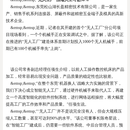
&emsp;&emsp;东莞松山湖长盈精密技术有限公司，是一家生
产、销售手机系列连接器、屏蔽件和超精密五金端子及模具的高新
技术企业。
&emsp;&emsp;近期，记者在其开建的首个“无人工厂”分公司项
目现场看到，一个个机械手正在安装调试之中。据了解，该公司正
在推进的“无人工厂”建造体系首期计划投入1000个无人机械手，前
期已有100个机械手率先“上岗”。
该公司常务副总经理任项生介绍，以前人工操作数控机床的产品
加工，经常容易出现安全问题，产品质量的稳定性也比较差。
&emsp;&emsp;“在整个东莞‘机器换人’战略大力实施的背景下，
我们下决心成立智能无人工厂，通过硬件机械手来取代人工，再建
立一个高度智能化的软件控制系统，进行网络远程操控，将大幅度
提高工厂的工作效率和产品质量。”任项生说。
&emsp;&emsp;“‘无人工厂’并不是说完全没有人，但会大规模压
缩人工数量，甚至可达到90%的水平。”该公司董事长陈奇星说，
在“智能工厂”建成后，仍需要一些软件系统、中后台管理人员，预