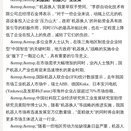
&emsp;&emsp;“‘机器换人’我要举双手赞同。”李群自动化技术有
限公司总经理石金博表示，“对于一些企业来说，动辄上亿元的机
器设备投入让企业‘压力山大’，政府‘机器换人’的补贴资金具有政
策引导的积极作用，同时15%的最高补贴比例，也在一定程度上降
低了企业在投入上的焦虑，减轻了它们的负担。”
&emsp;&emsp;多位业界人士认为，在珠三角地区制造业企业转
型“中国智造”的关键时期，地方政府“机器换人”战略的实施令企
业“服下了一颗定心丸”，具有重要的引导意义。
&emsp;&emsp;在市场需求大幅增加的同时，业内人士预判，国
产机器人产业也将迎来迅速增长的黄金时期。
&emsp;&emsp;国际机器人联合会(IFR)统计数据显示，去年我国
市场工业机器人市场中，瑞士ABB、德国Kuka、日本安川电机
(Yaskawa)及发那科(Fanuc)等海外企业占据超过70%市场份额。
&emsp;&emsp;中国社科院工业经济研究所工业发展研究室助理
研究员黄阳华博士认为，随着“机器换人”等战略的推进实施，我国
机器人市场将迅速发展至万亿数量级，“蛋糕做大”的同时将会刺激
更多市场主体进入这一行业。
&emsp;&emsp;“随着一些地区劳动力短缺现象日益严重，机器人