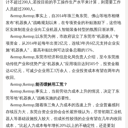
计不超过200人;若按目前的手工操作生产水平来计算，则需要工作
人员超过2000人。
&emsp;&emsp;事实上，自2014年珠三角东莞、佛山等地市相继
发布“机器换人”战略规划以来，在专项资金的补贴激励下，这些地
区实体制造业企业向工业机器人智能装备转型的氛围日渐浓厚。
&emsp;&emsp;以东莞为例，市政府设立了东莞市“机器换人”专
项资金，从2014年起每年出资2亿元，连续3年共6亿元支持企业实
施“机器换人”，最高补贴比例可达设备总额的15%。
&emsp;&emsp;东莞市经济和信息化局负责人介绍，至今东莞推
动传统产业和优势产业“机器换人”应用项目达到505个，投资金额
达42亿元，可减少企业用工3万余人，企业投资成本有望在两年内
收回。
&emsp;&emsp;
能否缓解用工荒？
&emsp;&emsp;事实上，当前劳动力成本上升的情况，决定了东
莞等地“机器换人”战略实施的必要性。
&emsp;&emsp;随着珠三角人力成本的迅速上升，企业普遍感到
存续压力大，东莞台资企业协会会长翟所领认为，尽管初期工业机
器人等基础设施投入较大，但成长性较强的企业有望在几年内收回
成本，“比起人力成本每年增长20%以上的不确定性，还是要划