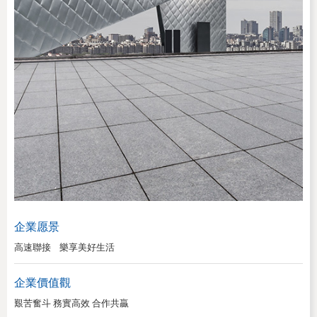
企業愿景
高速聯接 樂享美好生活
企業價值觀
艱苦奮斗 務實高效 合作共贏