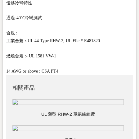
優越冷彎特性
通過-40˚
冷彎測試
C
合規
:
工業合規
-UL 44 Type RHW-2, UL File # E481820
:
燃燒合規
- UL 1581 VW-1
:
14 AWG or above : CSA FT4
相關產品
UL 類型 RHW-2 單絕緣線纜