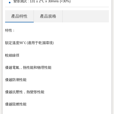
變形測試 : 131 ± 2°C x 30mins (<30%)
產品特性
產品規格
特性
:
額定溫度90˚
適用于乾濕環境
C (
)
較細線徑
優越電氣，熱性能和物理性能
優越防潮性能
優越抗壓性，熱變形性能
優越阻燃性能