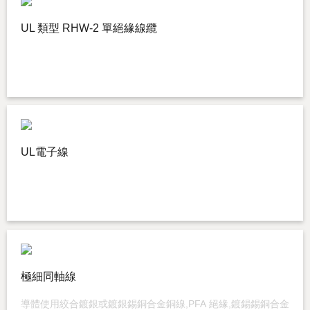
UL 類型 RHW-2 單絕緣線纜
UL電子線
極細同軸線
導體使用絞合鍍銀或鍍銀錫銅合金銅線,PFA 絕緣,鍍錫錫銅合金